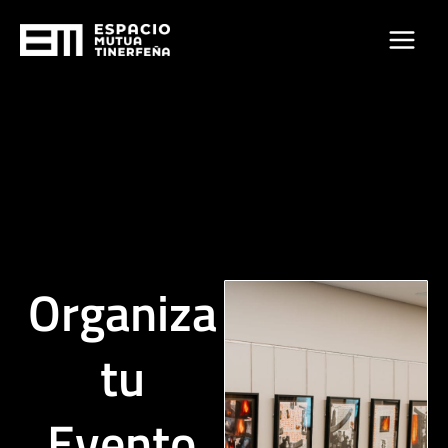
Ir
al
contenido
Organiza
tu
Evento